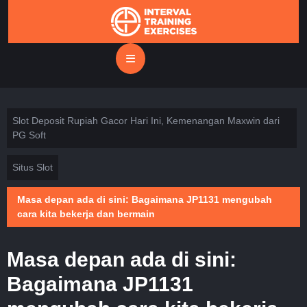
Skip
to
content
Open
Button
Slot Deposit Rupiah Gacor Hari Ini, Kemenangan Maxwin dari
PG Soft
Situs Slot
Masa depan ada di sini: Bagaimana JP1131 mengubah
cara kita bekerja dan bermain
Masa depan ada di sini:
Bagaimana JP1131