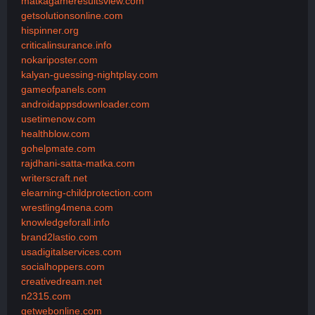
matkagameresultsview.com
getsolutionsonline.com
hispinner.org
criticalinsurance.info
nokariposter.com
kalyan-guessing-nightplay.com
gameofpanels.com
androidappsdownloader.com
usetimenow.com
healthblow.com
gohelpmate.com
rajdhani-satta-matka.com
writerscraft.net
elearning-childprotection.com
wrestling4mena.com
knowledgeforall.info
brand2lastio.com
usadigitalservices.com
socialhoppers.com
creativedream.net
n2315.com
getwebonline.com