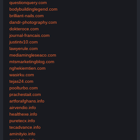
questionquery.com
bodybuildinglegend.com
brilliant-nails.com
dandr-photography.com
dokteroce.com
journal-francais.com
justintv10.com
lawyerule.com
mediamingleseaco.com
mtsmarketingblog.com
nghekiemtien.com
wasirku.com
tejas24.com
poolturbo.com
prachestait.com
artforafghans.info
airvendio.info
healthexe.info
puretecx.info
tecadvance.info
aminityio.info