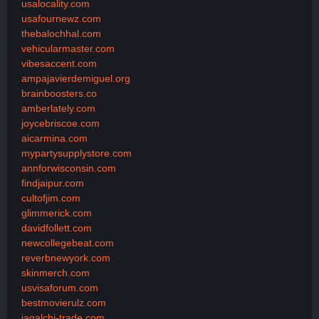
usalocality.com
usafournewz.com
thebalochhal.com
vehicularmaster.com
vibesaccent.com
ampajavierdemiguel.org
brainboosters.co
amberlately.com
joycebriscoe.com
aicarmina.com
mypartysupplystore.com
annforwisconsin.com
findjaipur.com
cultofjim.com
glimmerick.com
davidfollett.com
newcollegebeat.com
reverbnewyork.com
skinmerch.com
usvisaforum.com
bestmovierulz.com
jagalchi-trade.com