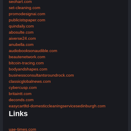
seohart.com
set-cleaning.com
promodesignai.com
publicistspaper.com
quindaily.com
abosulte.com
aiverse24.com
anubella.com
audiobooksonaudible.com
beautenetwork.com
bitcoin-tracing.com
bodyandshapes.com
businessconsultantsroundrock.com
classicglobalnews.com
cybercusp.com
britaintt.com
deconds.com
easycartltd-domesticcleaningservicesedinburgh.com
Links
uae-times.com