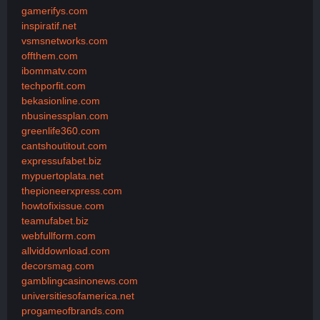
gamerifys.com
inspiratif.net
vsmsnetworks.com
offthem.com
ibommatv.com
techporfit.com
bekasionline.com
nbusinessplan.com
greenlife360.com
cantshoutitout.com
expressufabet.biz
mypuertoplata.net
thepioneerxpress.com
howtofixissue.com
teamufabet.biz
webfullform.com
allviddownload.com
decorsmag.com
gamblingcasinonews.com
universitiesofamerica.net
progameofbrands.com