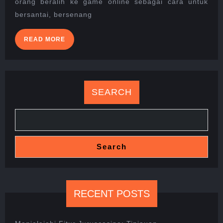
orang beralih ke game online sebagai cara untuk
DENGAN
SGM188
bersantai, bersenang
READ
READ MORE
MORE
SEARCH
Search
RECENT POSTS