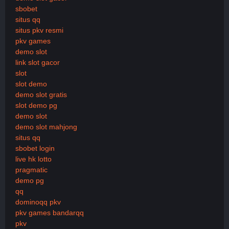
sbobet
situs qq
situs pkv resmi
pkv games
demo slot
link slot gacor
slot
slot demo
demo slot gratis
slot demo pg
demo slot
demo slot mahjong
situs qq
sbobet login
live hk lotto
pragmatic
demo pg
qq
dominoqq pkv
pkv games bandarqq
pkv