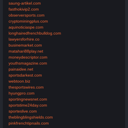
saung-artikel.com
fasthokivip2.com
observersports.com
cryptominingplus.com
aquinoticiaspe.com
longhairedfrenchbulldog.com
lawyersforhire.co
businemarket.com
matahari88play.net
moneydescriptor.com
youthsmagazine.com
painaidee.net
sportsdarkest.com
webtoon.biz
thesportswires.com
hyungpro.com
sportingnewsnet.com
sportstime24day.com
sporteslive.com
theblingblingshields.com
pinkfrenchtipnails.com