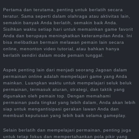
Pertama dan terutama, penting untuk berlatih secara
teratur. Sama seperti dalam olahraga atau aktivitas lain,
semakin banyak Anda berlatih, semakin baik Anda.
Sisihkan waktu setiap hari untuk memainkan game favorit
Anda dan berupaya meningkatkan keterampilan Anda. Ini
bisa melibatkan bermain melawan pemain lain secara
online, menonton video tutorial, atau bahkan hanya
berlatih sendiri dalam mode pemain tunggal.
Aspek penting lain dari menjadi seorang Jagoan dalam
permainan online adalah mempelajari game yang Anda
mainkan. Luangkan waktu untuk mempelajari seluk beluk
permainan, termasuk aturan, strategi, dan taktik yang
digunakan oleh pemain top. Dengan memahami
permainan pada tingkat yang lebih dalam, Anda akan lebih
siap untuk mengantisipasi gerakan lawan Anda dan
membuat keputusan yang lebih baik selama gameplay.
Selain berlatih dan mempelajari permainan, penting juga
untuk tetap fokus dan mempertahankan pola pikir yang