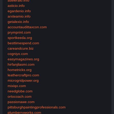
aseleraio.info
asticio.info
egardenio.info
arxteamio.info
getalexio.info
accountaudittaxcon.com
prymprint.com
sportkeeda.org
besttimespend.com
careandcure.biz
cogniyo.com
easymagazines.org
hirfanjilasmi.com
hometricks.org
leathercraftpro.com
microgridpower.org
mixiqo.com
needglobe.com
ortocoach.com
passionawe.com
pittsburghpaintingprofessionals.com
plumberryworks.com