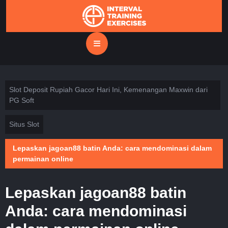
Skip
to
content
Open
Button
Slot Deposit Rupiah Gacor Hari Ini, Kemenangan Maxwin dari
PG Soft
Situs Slot
Lepaskan jagoan88 batin Anda: cara mendominasi dalam
permainan online
Lepaskan jagoan88 batin
Anda: cara mendominasi