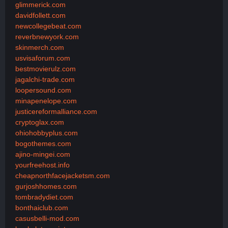
glimmerick.com
davidfollett.com
newcollegebeat.com
reverbnewyork.com
skinmerch.com
usvisaforum.com
bestmovierulz.com
jagalchi-trade.com
loopersound.com
minapenelope.com
justicereformalliance.com
cryptoglax.com
ohiohobbyplus.com
bogothemes.com
ajino-mingei.com
yourfreehost.info
cheapnorthfacejacketsm.com
gurjoshhomes.com
tombradydiet.com
bonthaiclub.com
casusbelli-mod.com