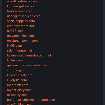
wrestling4mena.com
knowledgeforall.info
brand2lastio.com
usadigitalservices.com
socialhoppers.com
creativedream.net
n2315.com
getwebonline.com
onlyfansheaven.com
lky08.com
ralph-fiennes.net
fielder-maximum-discount.net
fitfllex.com
genesisbusinesscredit.com
inforuang.com
kindsmarket.com
luvelylife.com
macramb.com
mypet-diary.com
oxweekly.com
panamacitydeckcontractors.com
westfashions.com