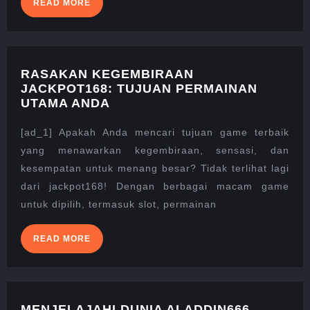
READ
READ MORE
MORE
RASAKAN KEGEMBIRAAN
JACKPOT168: TUJUAN PERMAINAN
RASAKAN
UTAMA ANDA
KEGEMBIRAAN
JACKPOT168:
[ad_1] Apakah Anda mencari tujuan game terbaik
TUJUAN
yang menawarkan kegembiraan, sensasi, dan
PERMAINAN
kesempatan untuk menang besar? Tidak terlihat lagi
UTAMA
dari jackpot168! Dengan berbagai macam game
ANDA
untuk dipilih, termasuk slot, permainan
READ
READ MORE
MORE
MENJELAJAHI DUNIA ALADDIN666