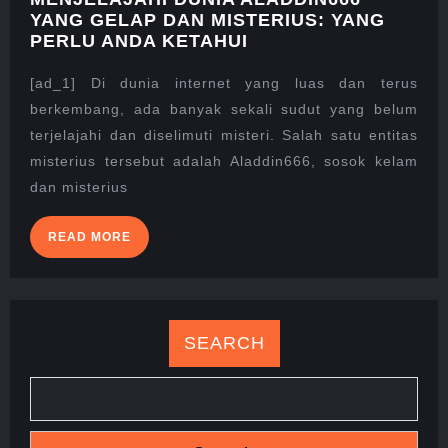
YANG GELAP DAN MISTERIUS: YANG
MENJELAJAHI
PERLU ANDA KETAHUI
DUNIA
ALADDIN666
[ad_1] Di dunia internet yang luas dan terus
YANG
berkembang, ada banyak sekali sudut yang belum
GELAP
terjelajahi dan diselimuti misteri. Salah satu entitas
DAN
misterius tersebut adalah Aladdin666, sosok kelam
MISTERIUS:
YANG
dan misterius
PERLU
ANDA
READ
READ MORE
KETAHUI
MORE
SEARCH