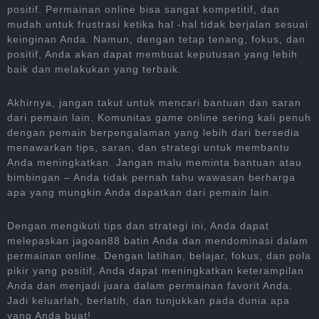
positif. Permainan online bisa sangat kompetitif, dan
mudah untuk frustrasi ketika hal -hal tidak berjalan sesuai
keinginan Anda. Namun, dengan tetap tenang, fokus, dan
positif, Anda akan dapat membuat keputusan yang lebih
baik dan melakukan yang terbaik.
Akhirnya, jangan takut untuk mencari bantuan dan saran
dari pemain lain. Komunitas game online sering kali penuh
dengan pemain berpengalaman yang lebih dari bersedia
menawarkan tips, saran, dan strategi untuk membantu
Anda meningkatkan. Jangan malu meminta bantuan atau
bimbingan – Anda tidak pernah tahu wawasan berharga
apa yang mungkin Anda dapatkan dari pemain lain.
Dengan mengikuti tips dan strategi ini, Anda dapat
melepaskan jagoan88 batin Anda dan mendominasi dalam
permainan online. Dengan latihan, belajar, fokus, dan pola
pikir yang positif, Anda dapat meningkatkan keterampilan
Anda dan menjadi juara dalam permainan favorit Anda.
Jadi keluarlah, berlatih, dan tunjukkan pada dunia apa
yang Anda buat!