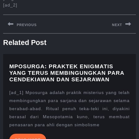
[ad_2]
Post
navigation
PREVIOUS
NEXT
Previous
Next
Related Post
post:
post:
MPOSURGA: PRAKTEK ENIGMATIS
YANG TERUS MEMBINGUNGKAN PARA
MPOSURG
CENDEKIAWAN DAN SEJARAWAN
PRAKTEK
ENIGMATI
[ad_1] Mposurga adalah praktik misterius yang telah
YANG
membingungkan para sarjana dan sejarawan selama
TERUS
berabad-abad. Ritual penuh teka-teki ini, diyakini
MEMBIN
berasal dari Mesopotamia kuno, terus membuat
PARA
CENDEKI
penasaran para ahli dengan simbolisme
DAN
SEJARAW