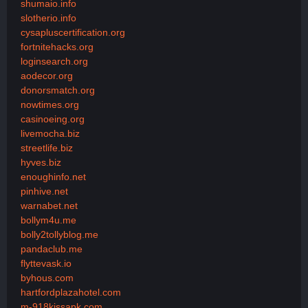
shumaio.info
slotherio.info
cysapluscertification.org
fortnitehacks.org
loginsearch.org
aodecor.org
donorsmatch.org
nowtimes.org
casinoeing.org
livemocha.biz
streetlife.biz
hyves.biz
enoughinfo.net
pinhive.net
warnabet.net
bollym4u.me
bolly2tollyblog.me
pandaclub.me
flyttevask.io
byhous.com
hartfordplazahotel.com
m-918kissapk.com