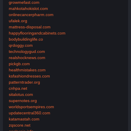
growmefast.com
mahkotahokislot.com
onlinecancerpharm.com
ufalek.org
mattress-disposal.com
happyflooringandcabinets.com
bodybuildinglife.co
qrdoggy.com
technologygud.com
realshocknews.com
pickgb.com
healthmistakes.com
ksfashiondresses.com
patterntrader.org
cnhpa.net
sitalotus.com
supernotes.org
worldsportsempires.com
updatecentral360.com
katamastah.com
zqscore.net