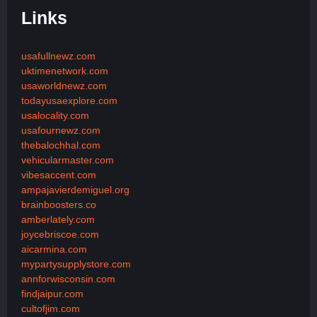
Links
usafullnewz.com
uktimenetwork.com
usaworldnewz.com
todayusaexplore.com
usalocality.com
usafournewz.com
thebalochhal.com
vehicularmaster.com
vibesaccent.com
ampajavierdemiguel.org
brainboosters.co
amberlately.com
joycebriscoe.com
aicarmina.com
mypartysupplystore.com
annforwisconsin.com
findjaipur.com
cultofjim.com