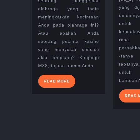
seorang penggemar
UNTUK
VALB
yang di
olahraga yang ingin
TARUHAN
BAGA
umumn
meningkatkan kecintaan
OLAHRAGA
CAR
untuk
DAN
KERJ
Anda pada olahraga ini?
AKSI
UNT
ketida
Atau apakah Anda
KASINO
MERI
rasa s
seorang pecinta kasino
LANGSUNG
KETI
pernahk
yang menyukai sensasi
-tany
aksi langsung? Kunjungi
tepatny
M88, tujuan utama Anda
untuk
bantuan?
READ
READ MORE
MORE
READ 