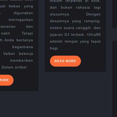
malam terpanas di kota,
ET:
KE
jual bebas yang
dan bukan rahasia lagi
IMANA
DALAM
ya digunakan
alasannya. Dengan
A
KLUB
 meringankan
ANYA
MALAM
desainnya yang ramping,
UK
TERPANAS
knyamanan dan
sistem suara canggih, dan
NGANKAN
DI
akit. Tetapi
jajaran DJ terbaik, Ultra88
DAKNYAMANAN
KOTA
ah Anda bertanya
adalah tempat yang tepat
a bagaimana
bagi
a Valbet bekerja
 memberikan
READ
READ MORE
MORE
 Dalam artikel
READ
MORE
MORE