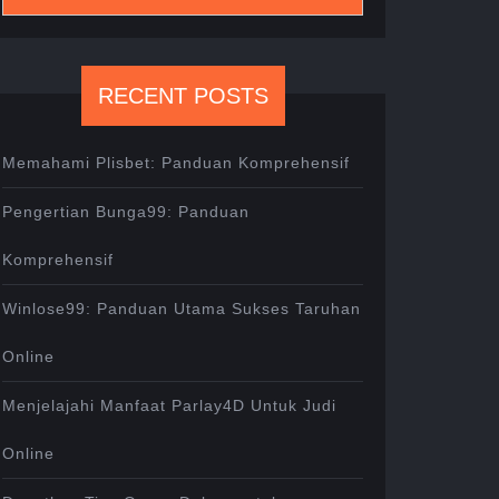
RECENT POSTS
Memahami Plisbet: Panduan Komprehensif
Pengertian Bunga99: Panduan
Komprehensif
Winlose99: Panduan Utama Sukses Taruhan
Online
Menjelajahi Manfaat Parlay4D Untuk Judi
Online