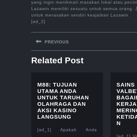
yang ingin menikmati masakan lokal atau pecin
Lazawin memiliki sesuatu untuk semua orang. J
untuk merasakan sendiri keajaiban Lazawin.
[ad_2]
Post
PREVIOUS
navigation
Previous
Related Post
post:
M88: TUJUAN
SAINS 
UTAMA ANDA
VALBE
UNTUK TARUHAN
BAGAI
OLAHRAGA DAN
KERJA
AKSI KASINO
MERIN
M88:
LANGSUNG
KETID
TUJUAN
SAIN
N
UTAMA
DI
[ad_1] Apakah Anda
ANDA
BALI
[ad_1] V