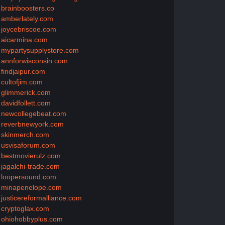
brainboosters.co
amberlately.com
joycebriscoe.com
aicarmina.com
mypartysupplystore.com
annforwisconsin.com
findjaipur.com
cultofjim.com
glimmerick.com
davidfollett.com
newcollegebeat.com
reverbnewyork.com
skinmerch.com
usvisaforum.com
bestmovierulz.com
jagalchi-trade.com
loopersound.com
minapenelope.com
justicereformalliance.com
cryptoglax.com
ohiohobbyplus.com