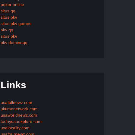
poker online
situs qq
situs pkv
situs pkv games
pkv qq
situs pkv
pkv dominoqq
Links
usafullnewz.com
uktimenetwork.com
usaworldnewz.com
todayusaexplore.com
usalocality.com
usafournewz.com