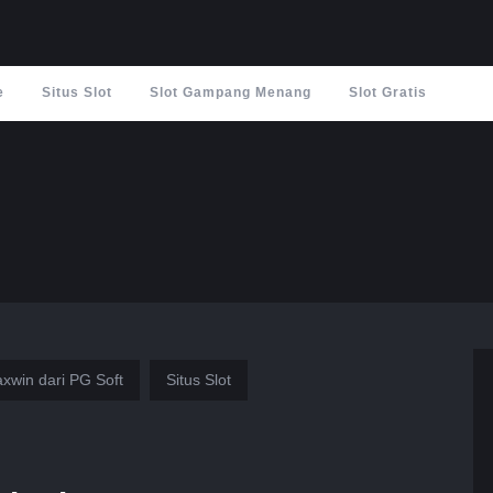
e
Situs Slot
Slot Gampang Menang
Slot Gratis
xwin dari PG Soft
Situs Slot