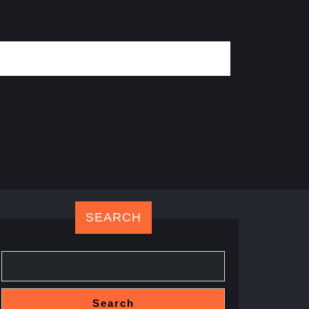
SEARCH
Search