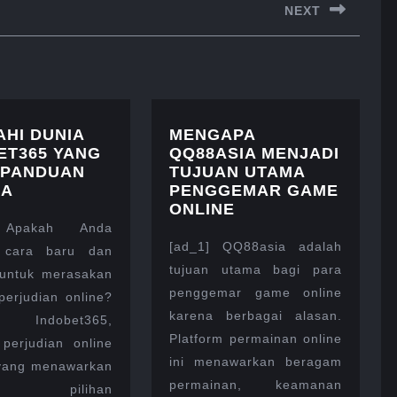
NEXT
Next
post:
AHI DUNIA
MENGAPA
ET365 YANG
QQ88ASIA MENJADI
 PANDUAN
TUJUAN UTAMA
JELAJAHI
LA
PENGGEMAR GAME
DUNIA
MENGAPA
ONLINE
INDOBET365
QQ88ASIA
 Apakah Anda
YANG
MENJADI
[ad_1] QQ88asia adalah
 cara baru dan
SERU:
TUJUAN
tujuan utama bagi para
 untuk merasakan
PANDUAN
UTAMA
penggemar game online
perjudian online?
PEMULA
PENGGEMAR
karena berbagai alasan.
GAME
gi Indobet365,
ONLINE
Platform permainan online
 perjudian online
ini menawarkan beragam
 yang menawarkan
permainan, keamanan
am pilihan