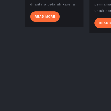
di antara petaruh karena
permain
untuk pe
READ
READ MORE
MORE
READ 