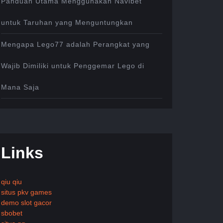
Panduan Utama Menggunakan Navibet
untuk Taruhan yang Menguntungkan
Mengapa Lego77 adalah Perangkat yang
Wajib Dimiliki untuk Penggemar Lego di
Mana Saja
Links
qiu qiu
situs pkv games
demo slot gacor
sbobet