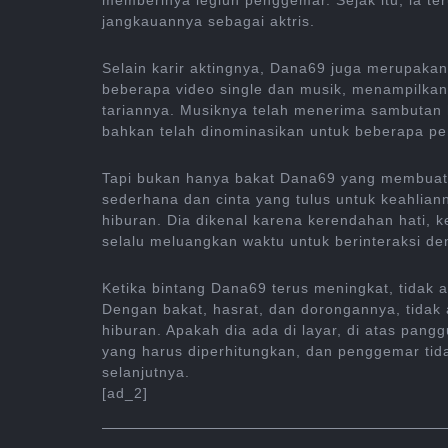
memberinya legiun penggemar. Sejak itu, ia 
jangkauannya sebagai aktris.
Selain karir aktingnya, Dana69 juga merupakan 
beberapa video single dan musik, menampilka
tariannya. Musiknya telah menerima sambutan h
bahkan telah dinominasikan untuk beberapa pen
Tapi bukan hanya bakat Dana69 yang membuatn
sederhana dan cinta yang tulus untuk keahliann
hiburan. Dia dikenal karena kerendahan hati,
selalu meluangkan waktu untuk berinteraksi de
Ketika bintang Dana69 terus meningkat, tidak 
Dengan bakat, hasrat, dan dorongannya, tidak a
hiburan. Apakah dia ada di layar, di atas pan
yang harus diperhitungkan, dan penggemar tida
selanjutnya.
[ad_2]
Post