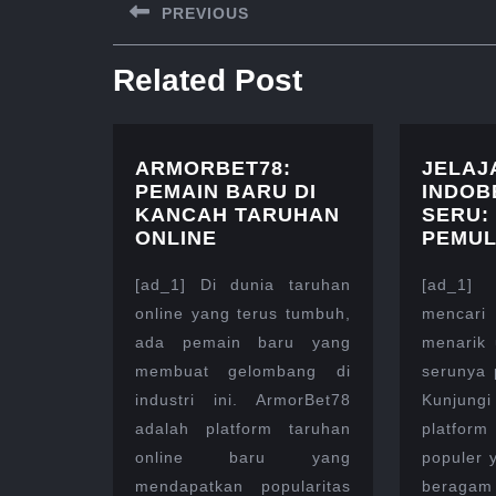
PREVIOUS
navigation
Previous
Related Post
post:
ARMORBET78:
JELAJ
PEMAIN BARU DI
INDOB
KANCAH TARUHAN
SERU:
ARMORBET78:
ONLINE
PEMU
PEMAIN
BARU
[ad_1] Di dunia taruhan
[ad_1]
DI
online yang terus tumbuh,
mencari
KANCAH
ada pemain baru yang
menarik
TARUHAN
membuat gelombang di
serunya 
ONLINE
industri ini. ArmorBet78
Kunjun
adalah platform taruhan
platform
online baru yang
populer
mendapatkan popularitas
berag