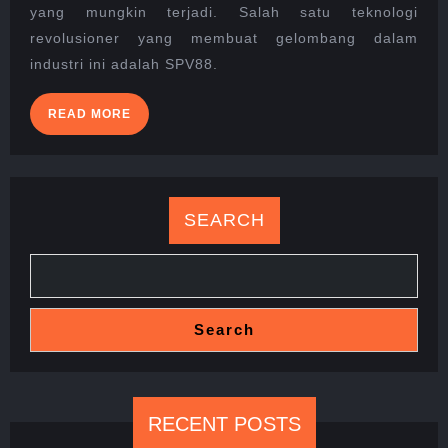
yang mungkin terjadi. Salah satu teknologi
revolusioner yang membuat gelombang dalam
industri ini adalah SPV88.
READ
READ MORE
MORE
SEARCH
Search
RECENT POSTS