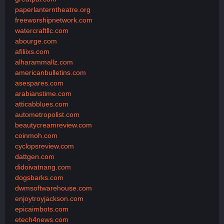
paperlanterntheatre.org
freeworshipnetwork.com
watercraftllc.com
abourge.com
afiliixs.com
alharammallz.com
americanbulletins.com
asespares.com
arabianstime.com
atticabblues.com
autometropolist.com
beautycreamreview.com
coinmoh.com
cyclopsreview.com
dattgen.com
didoivatnang.com
dogsbarks.com
dwmsoftwarehouse.com
enjoytroyjackson.com
epicaimbots.com
etech4news.com