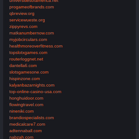
universitiesofamerica.net
progameofbrands.com
qbreview.org
servicewueste.org
zippyrevs.com
matkanumbernow.com
myjobcirculars.com
healthmoreoverfitness.com
topslotxgames.com
routerloggnet.net
dantella6.com
slotsgamesone.com
hispinzone.com
kalyanbazarnights.com
top-online-casino-usa.com
honghuidoor.com
flowingtravel.com
nineniki.com
brandiospecialists.com
medicalcare7.com
adtennaball.com
nabzah.com