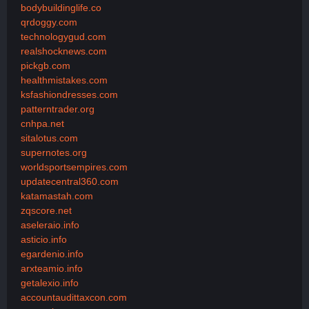
bodybuildinglife.co
qrdoggy.com
technologygud.com
realshocknews.com
pickgb.com
healthmistakes.com
ksfashiondresses.com
patterntrader.org
cnhpa.net
sitalotus.com
supernotes.org
worldsportsempires.com
updatecentral360.com
katamastah.com
zqscore.net
aseleraio.info
asticio.info
egardenio.info
arxteamio.info
getalexio.info
accountaudittaxcon.com