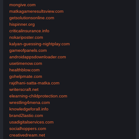
mongive.com
matkagameresultsview.com
getsolutionsonline.com
hispinner.org
criticalinsurance.info
nokariposter.com
kalyan-guessing-nightplay.com
gameofpanels.com
androidappsdownloader.com
usetimenow.com
healthblow.com
gohelpmate.com
rajdhani-satta-matka.com
writerscraft.net
elearning-childprotection.com
wrestling4mena.com
knowledgeforall.info
brand2lastio.com
usadigitalservices.com
socialhoppers.com
creativedream.net