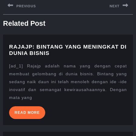
navigation
PREVIOUS
NEXT
Previous
Next
Related Post
post:
post:
RAJAJP: BINTANG YANG MENINGKAT DI
RAJAJP:
DUNIA BISNIS
BINTANG
YANG
[ad_1] Rajajp adalah nama yang dengan cepat
MENINGKAT
membuat gelombang di dunia bisnis. Bintang yang
DI
sedang naik daun ini telah menoleh dengan ide -ide
DUNIA
inovatif dan semangat kewirausahaannya. Dengan
BISNIS
mata yang
READ
READ MORE
MORE