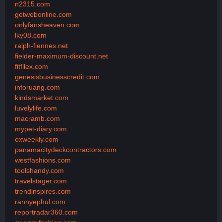
n2315.com
getwebonline.com
onlyfansheaven.com
lky08.com
ralph-fiennes.net
fielder-maximum-discount.net
fitfllex.com
genesisbusinesscredit.com
inforuang.com
kindsmarket.com
luvelylife.com
macramb.com
mypet-diary.com
oxweekly.com
panamacitydeckcontractors.com
westfashions.com
toolshandy.com
travelstager.com
trendinspires.com
rannyephul.com
reportradar360.com