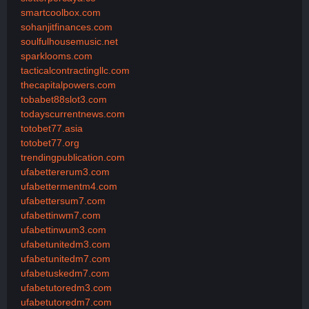
smartcoolbox.com
sohanjitfinances.com
soulfulhousemusic.net
sparklooms.com
tacticalcontractingllc.com
thecapitalpowers.com
tobabet88slot3.com
todayscurrentnews.com
totobet77.asia
totobet77.org
trendingpublication.com
ufabettererum3.com
ufabettermentm4.com
ufabettersum7.com
ufabettinwm7.com
ufabettinwum3.com
ufabetunitedm3.com
ufabetunitedm7.com
ufabetuskedm7.com
ufabetutoredm3.com
ufabetutoredm7.com