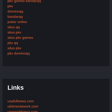
pkv games bandarqq
pkv
dominoqq
bandarqq
poker online
situs qq
situs pkv
situs pkv games
pkv qq
situs pkv
pkv dominoqq
Links
usafullnewz.com
uktimenetwork.com
usaworldnewz.com