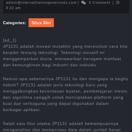
25,
admin@intervaltrainingexerc
admin@intervaltrainingexercises.com
|
0 Comment
|
2025
9:32 am
Categories:
Situs Slot
[ad_1]
JP1131 adalah inovasi mutakhir yang merevolusi cara kita
berpikir tentang teknologi. Teknologi inovatif ini
menggemparkan dunia, menawarkan beragam manfaat
dan kemungkinan bagi industri dan individu.
Namun apa sebenarnya JP1131 itu dan mengapa ia begitu
heboh? JP1131 adalah jenis teknologi baru yang
menggabungkan kecerdasan buatan, pembelajaran mesin,
dan algoritma canggih untuk menciptakan platform yang
kuat dan serbaguna yang dapat digunakan dalam
berbagai aplikasi.
Salah satu fitur utama JP1131 adalah kemampuannya
menganalisis dan memproses data dalam jumlah besar