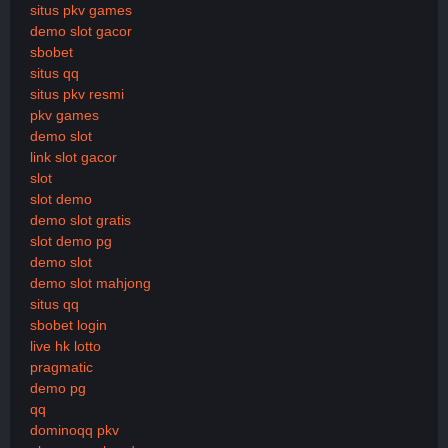
situs pkv games
demo slot gacor
sbobet
situs qq
situs pkv resmi
pkv games
demo slot
link slot gacor
slot
slot demo
demo slot gratis
slot demo pg
demo slot
demo slot mahjong
situs qq
sbobet login
live hk lotto
pragmatic
demo pg
qq
dominoqq pkv