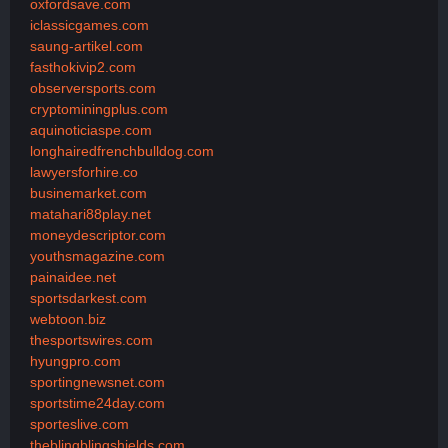
oxfordsave.com
iclassicgames.com
saung-artikel.com
fasthokivip2.com
observersports.com
cryptominingplus.com
aquinoticiaspe.com
longhairedfrenchbulldog.com
lawyersforhire.co
businemarket.com
matahari88play.net
moneydescriptor.com
youthsmagazine.com
painaidee.net
sportsdarkest.com
webtoon.biz
thesportswires.com
hyungpro.com
sportingnewsnet.com
sportstime24day.com
sporteslive.com
theblingblingshields.com