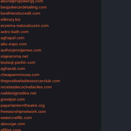
akunidpropokerqq.com
bespokecardetailing.com
bestfriendscredit.com
elibrary.biz
eczema-naturalcures.com
astro-bath.com
aghapal.com
altu-expo.com
authorjennijames.com
viajearoma.net
tsutsuji-parkin.com
agharab.com
cheapammousa.com
thepositiveladiessoccerclub.com
recetasdecocinafaciles.com
naildesignsidea.net
greatpai.com
paperlanterntheatre.org
freeworshipnetwork.com
watercraftllc.com
abourge.com
afiliixs.com