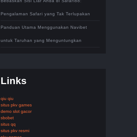
Bebaskan Sisi Liar Anda di Safari88:
Pengalaman Safari yang Tak Terlupakan
Panduan Utama Menggunakan Navibet
untuk Taruhan yang Menguntungkan
Links
qiu qiu
situs pkv games
demo slot gacor
sbobet
situs qq
situs pkv resmi