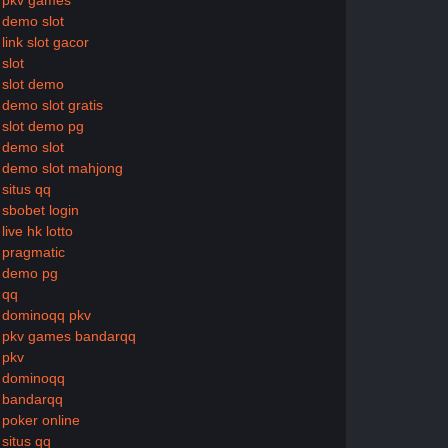
pkv games
demo slot
link slot gacor
slot
slot demo
demo slot gratis
slot demo pg
demo slot
demo slot mahjong
situs qq
sbobet login
live hk lotto
pragmatic
demo pg
qq
dominoqq pkv
pkv games bandarqq
pkv
dominoqq
bandarqq
poker online
situs qq