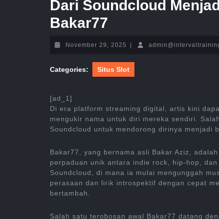
Dari Soundcloud Menjadi
Bakar77
November
November 29, 2025
|
admin@intervaltrainin
29,
2025
Categories:
Situs Slot
[ad_1]
Di era platform streaming digital, artis kini d
mengukir nama untuk diri mereka sendiri. Sala
Soundcloud untuk mendorong dirinya menjadi b
Bakar77, yang bernama asli Bakar Aziz, adalah 
perpaduan unik antara indie rock, hip-hop, da
Soundcloud, di mana ia mulai mengunggah mus
perasaan dan lirik introspektif dengan cepat m
bertambah.
Salah satu terobosan awal Bakar77 datang deng