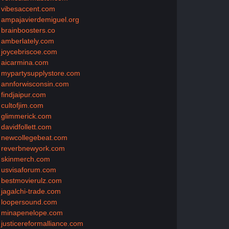
vibesaccent.com
ampajavierdemiguel.org
brainboosters.co
amberlately.com
joycebriscoe.com
aicarmina.com
mypartysupplystore.com
annforwisconsin.com
findjaipur.com
cultofjim.com
glimmerick.com
davidfollett.com
newcollegebeat.com
reverbnewyork.com
skinmerch.com
usvisaforum.com
bestmovierulz.com
jagalchi-trade.com
loopersound.com
minapenelope.com
justicereformalliance.com