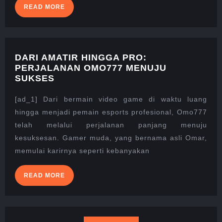
MANA
READ
READ MORE
SAJA
MORE
DARI AMATIR HINGGA PRO:
PERJALANAN OMO777 MENUJU
DARI
SUKSES
AMATIR
HINGGA
[ad_1] Dari bermain video game di waktu luang
PRO:
hingga menjadi pemain esports profesional, Omo777
PERJALANAN
telah melalui perjalanan panjang menuju
OMO777
kesuksesan. Gamer muda, yang bernama asli Omar,
MENUJU
SUKSES
memulai karirnya seperti kebanyakan
READ
READ MORE
MORE