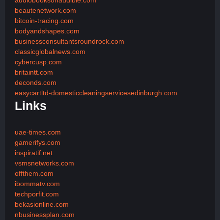
beautenetwork.com
bitcoin-tracing.com
bodyandshapes.com
businessconsultantsroundrock.com
classicglobalnews.com
cybercusp.com
britaintt.com
deconds.com
easycartltd-domesticcleaningservicesedinburgh.com
Links
uae-times.com
gamerifys.com
inspiratif.net
vsmsnetworks.com
offthem.com
ibommatv.com
techporfit.com
bekasionline.com
nbusinessplan.com