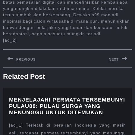
batas pemasaran digital dan mendefinisikan kembali apa
yang mungkin dilakukan di dunia online. Ketika mereka
terus tumbuh dan berkembang, Dewakoin99 menjadi
inspirasi bagi calon wirausaha di mana pun, menunjukkan
bahwa dengan pola pikir yang benar dan kemauan untuk
beradaptasi, segala sesuatu mungkin terjadi.
[ad_2]
Post
navigation
PREVIOUS
NEXT
Previous
Next
Related Post
post:
post:
MENJELAJAHI PERMATA TERSEMBUNYI
PULAU88: PULAU SURGA YANG
MENJELAJ
MENUNGGU UNTUK DITEMUKAN
PERMATA
TERSEMBU
[ad_1] Terletak di perairan Indonesia yang masih
PULAU88:
asli, terdapat permata tersembunyi yang menunggu