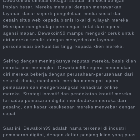
Dewakoin99 dimulai sebagai sebuah tim kecil dengan
impian besar. Mereka memulai dengan menawarkan
layanan dasar seperti pengelolaan media sosial dan
desain situs web kepada bisnis lokal di wilayah mereka.
Meskipun menghadapi persaingan ketat dari agensi-
agensi mapan, Dewakoin99 mampu mengukir ceruk untuk
diri mereka sendiri dengan menyediakan layanan
personalisasi berkualitas tinggi kepada klien mereka.
Seiring dengan meningkatnya reputasi mereka, basis klien
mereka pun meningkat. Dewakoin99 segera menemukan
diri mereka bekerja dengan perusahaan-perusahaan dari
seluruh dunia, membantu mereka mencapai tujuan
pemasaran dan mengembangkan kehadiran online
mereka. Strategi inovatif dan pendekatan kreatif mereka
terhadap pemasaran digital membedakan mereka dari
pesaing, dan kabar kesuksesan mereka menyebar dengan
cepat.
Saat ini, Dewakoin99 adalah nama terkenal di industri
pemasaran digital, dengan daftar panjang klien yang puas