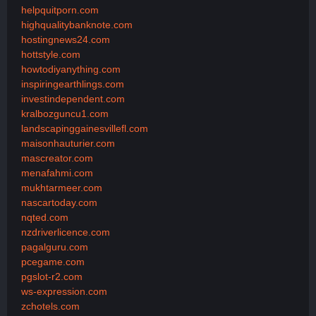
helpquitporn.com
highqualitybanknote.com
hostingnews24.com
hottstyle.com
howtodiyanything.com
inspiringearthlings.com
investindependent.com
kralbozguncu1.com
landscapinggainesvillefl.com
maisonhauturier.com
mascreator.com
menafahmi.com
mukhtarmeer.com
nascartoday.com
nqted.com
nzdriverlicence.com
pagalguru.com
pcegame.com
pgslot-r2.com
ws-expression.com
zchotels.com