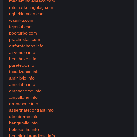
mediamingleseaco.com
mtsmarketingblog.com
nghekiemtien.com
wasirku.com
tejas24.com
poolturbo.com
prachestait.com
artforafghans.info
airvendio.info
healthexe.info
puretecx.info
tecadvance.info
aminityio.info
amiolahu.info
ampacheme.info
ampullahu.info
aromaxme.info
asserthatecontrast.info
atenderme.info
bangumiio.info
bekosunhu.info
beneficialgrandiose.info