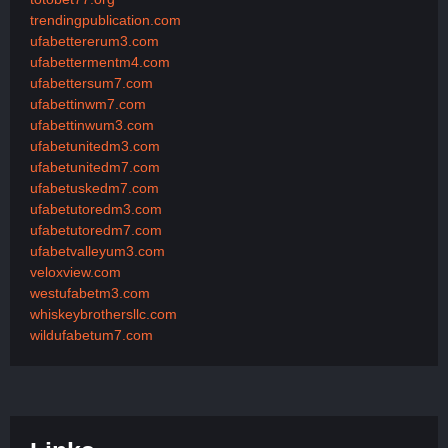
trendingpublication.com
ufabettererum3.com
ufabettermentm4.com
ufabettersum7.com
ufabettinwm7.com
ufabettinwum3.com
ufabetunitedm3.com
ufabetunitedm7.com
ufabetuskedm7.com
ufabetutoredm3.com
ufabetutoredm7.com
ufabetvalleyum3.com
veloxview.com
westufabetm3.com
whiskeybrothersllc.com
wildufabetum7.com