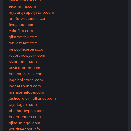
aicarmina.com
mypartysupplystore.com
annforwisconsin.com
findjaipur.com
cultofjim.com
glimmerick.com
davidfollett.com
newcollegebeat.com
reverbnewyork.com
skinmerch.com
usvisaforum.com
bestmovierulz.com
jagalchi-trade.com
loopersound.com
minapenelope.com
justicereformalliance.com
cryptoglax.com
ohiohobbyplus.com
bogothemes.com
ajino-mingei.com
yourfreehost.info