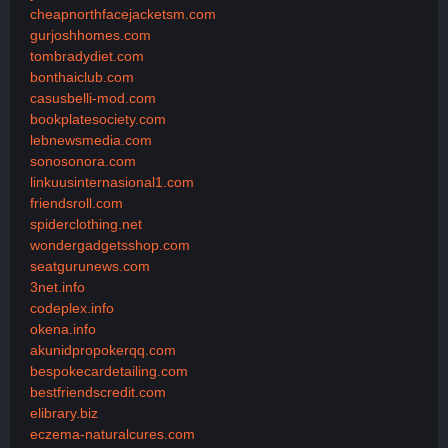
cheapnorthfacejacketsm.com
gurjoshhomes.com
tombradydiet.com
bonthaiclub.com
casusbelli-mod.com
bookplatesociety.com
lebnewsmedia.com
sonosonora.com
linkuusinternasional1.com
friendsroll.com
spiderclothing.net
wondergadgetsshop.com
seatgurunews.com
3net.info
codeplex.info
okena.info
akunidpropokerqq.com
bespokecardetailing.com
bestfriendscredit.com
elibrary.biz
eczema-naturalcures.com