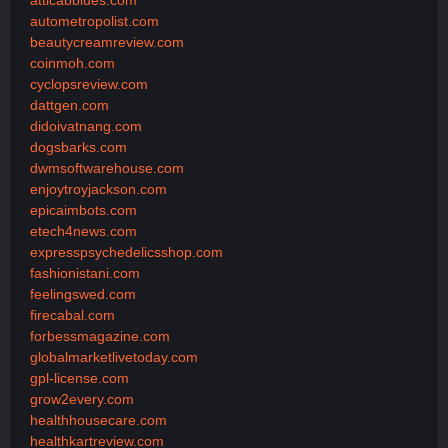
autometropolist.com
beautycreamreview.com
coinmoh.com
cyclopsreview.com
dattgen.com
didoivatnang.com
dogsbarks.com
dwmsoftwarehouse.com
enjoytroyjackson.com
epicaimbots.com
etech4news.com
expresspsychedelicsshop.com
fashionistani.com
feelingswed.com
firecabal.com
forbessmagazine.com
globalmarketlivetoday.com
gpl-license.com
grow2every.com
healthhousecare.com
healthkartreview.com