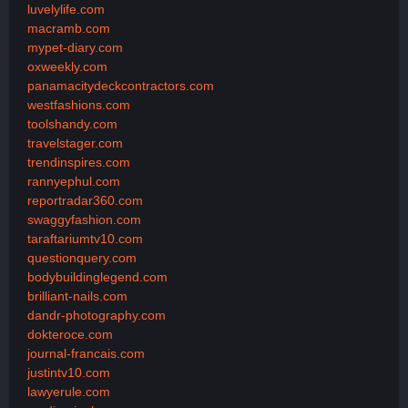
luvelylife.com
macramb.com
mypet-diary.com
oxweekly.com
panamacitydeckcontractors.com
westfashions.com
toolshandy.com
travelstager.com
trendinspires.com
rannyephul.com
reportradar360.com
swaggyfashion.com
taraftariumtv10.com
questionquery.com
bodybuildinglegend.com
brilliant-nails.com
dandr-photography.com
dokteroce.com
journal-francais.com
justintv10.com
lawyerule.com