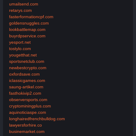
umailsend.com
retarys.com
fasterformationcpf.com
goldensnuggles.com
lookbattlemap.com
buyrdpservice.com
yesport.net
tostylo.com
yougetthat.net
sportsnetclub.com
newbestcrypto.com
oxfordsave.com
iclassicgames.com
saung-artikel.com
fasthokivip2.com
observersports.com
cryptominingplus.com
aquinoticiaspe.com
longhairedfrenchbulldog.com
lawyersforhire.co
businemarket.com