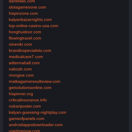
dantella6.com
slotsgamesone.com
hispinzone.com
kalyanbazarnights.com
top-online-casino-usa.com
honghuidoor.com
flowingtravel.com
nineniki.com
brandiospecialists.com
medicalcare7.com
adtennaball.com
nabzah.com
mongive.com
matkagameresultsview.com
getsolutionsonline.com
hispinner.org
criticalinsurance.info
nokariposter.com
kalyan-guessing-nightplay.com
gameofpanels.com
androidappsdownloader.com
usetimenow.com