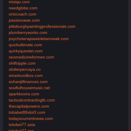
mixiqo.com
needglobe.com
ortocoach.com
passionawe.com
pittsburghpaintingprofessionals.com
plumberryworks.com
psychoterapiawioletanowak.com
quickultimate.com
quirkyquester.com
sexmedicineformen.com
shiftripple.com
slotterpercaya.co
smartcoolbox.com
sohanjitfinances.com
soulfulhousemusic.net
sparklooms.com
tacticalcontractingllc.com
thecapitalpowers.com
tobabet88slot3.com
todayscurrentnews.com
totobet77.asia
totobet77.org