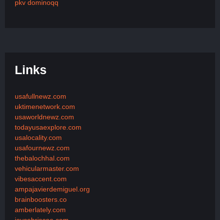
pkv dominoqq
Links
usafullnewz.com
uktimenetwork.com
usaworldnewz.com
todayusaexplore.com
usalocality.com
usafournewz.com
thebalochhal.com
vehicularmaster.com
vibesaccent.com
ampajavierdemiguel.org
brainboosters.co
amberlately.com
joycebriscoe.com