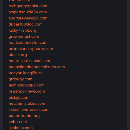
techgadgetpoint.com
tvsportsguide24.com
sportsreviews24.com
dubai360blog.com
lucky77slot.org
growmefast.com
mahkotahokislot.com
onlinecancerpharm.com
ufalek.org
mattress-disposal.com
happyflooringandcabinets.com
bodybuildinglife.co
qrdoggy.com
technologygud.com
realshocknews.com
pickgb.com
healthmistakes.com
ksfashiondresses.com
patterntrader.org
cnhpa.net
sitalotus.com