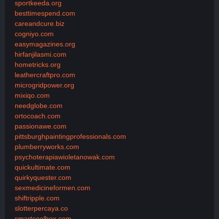
sportkeeda.org
besttimespend.com
careandcure.biz
cogniyo.com
easymagazines.org
hirfanjilasmi.com
hometricks.org
leathercraftpro.com
microgridpower.org
mixiqo.com
needglobe.com
ortocoach.com
passionawe.com
pittsburghpaintingprofessionals.com
plumberryworks.com
psychoterapiawioletanowak.com
quickultimate.com
quirkyquester.com
sexmedicineformen.com
shiftripple.com
slotterpercaya.co
smartcoolbox.com