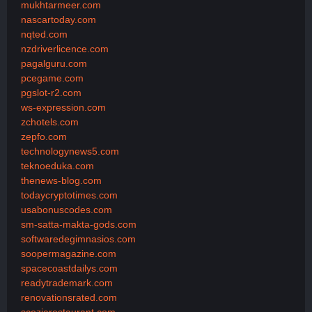
mukhtarmeer.com
nascartoday.com
nqted.com
nzdriverlicence.com
pagalguru.com
pcegame.com
pgslot-r2.com
ws-expression.com
zchotels.com
zepfo.com
technologynews5.com
teknoeduka.com
thenews-blog.com
todaycryptotimes.com
usabonuscodes.com
sm-satta-makta-gods.com
softwaredegimnasios.com
soopermagazine.com
spacecoastdailys.com
readytrademark.com
renovationsrated.com
scoziarestaurant.com