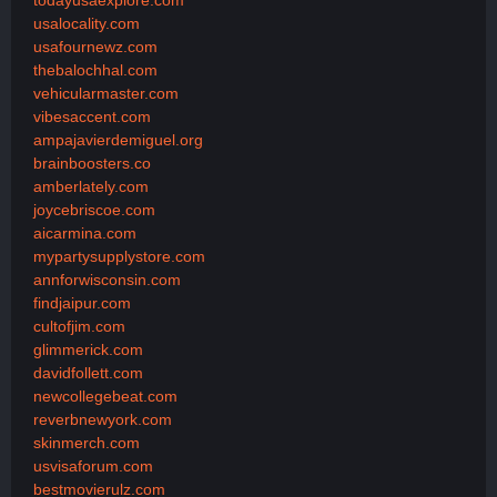
usalocality.com
usafournewz.com
thebalochhal.com
vehicularmaster.com
vibesaccent.com
ampajavierdemiguel.org
brainboosters.co
amberlately.com
joycebriscoe.com
aicarmina.com
mypartysupplystore.com
annforwisconsin.com
findjaipur.com
cultofjim.com
glimmerick.com
davidfollett.com
newcollegebeat.com
reverbnewyork.com
skinmerch.com
usvisaforum.com
bestmovierulz.com