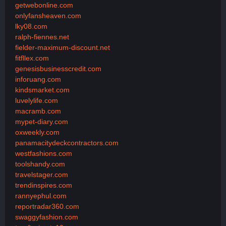
getwebonline.com
onlyfansheaven.com
lky08.com
ralph-fiennes.net
fielder-maximum-discount.net
fitfllex.com
genesisbusinesscredit.com
inforuang.com
kindsmarket.com
luvelylife.com
macramb.com
mypet-diary.com
oxweekly.com
panamacitydeckcontractors.com
westfashions.com
toolshandy.com
travelstager.com
trendinspires.com
rannyephul.com
reportradar360.com
swaggyfashion.com