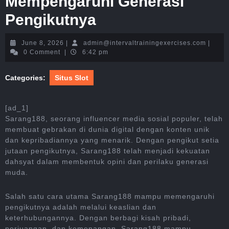
Mempengaruhi Generasi
Pengikutnya
June
admin@
June 8, 2026
|
admin@intervaltrainingexercises.com
|
8,
0 Comment
|
6:42 pm
2026
Categories:
Situs Slot
[ad_1]
Sarang188, seorang influencer media sosial populer, telah
membuat gebrakan di dunia digital dengan konten unik
dan kepribadiannya yang menarik. Dengan pengikut setia
jutaan pengikutnya, Sarang188 telah menjadi kekuatan
dahsyat dalam membentuk opini dan perilaku generasi
muda.
Salah satu cara utama Sarang188 mampu memengaruhi
pengikutnya adalah melalui keaslian dan
keterhubungannya. Dengan berbagi kisah pribadi,
perjuangan, dan kemenangan, Sarang188 mampu