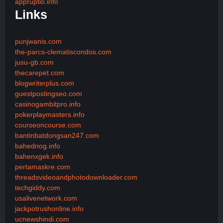
appruptio.info
Links
punjwanis.com
the-parcs-clematiscondos.com
jusu-gb.com
thecarepet.com
blogwriterplus.com
guestpostingseo.com
casinogambitpro.info
pokerplaymasters.info
courseoncourse.com
bantinbatdongsan247.com
bahednog.info
bahenxgek.info
pertamaskre.com
threadsvideoandphotodownloader.com
techgiddy.com
usalivenetwork.com
jackpotrushonline.info
ucnewshindi.com