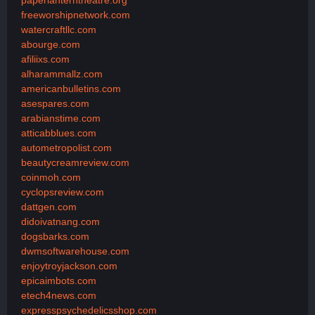
freeworshipnetwork.com
watercraftllc.com
abourge.com
afiliixs.com
alharammallz.com
americanbulletins.com
asespares.com
arabianstime.com
atticabblues.com
autometropolist.com
beautycreamreview.com
coinmoh.com
cyclopsreview.com
dattgen.com
didoivatnang.com
dogsbarks.com
dwmsoftwarehouse.com
enjoytroyjackson.com
epicaimbots.com
etech4news.com
expresspsychedelicsshop.com