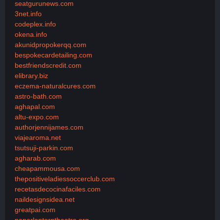
seatgurunews.com
3net.info
codeplex.info
okena.info
akunidpropokerqq.com
bespokecardetailing.com
bestfriendscredit.com
elibrary.biz
eczema-naturalcures.com
astro-bath.com
aghapal.com
altu-expo.com
authorjennijames.com
viajearoma.net
tsutsuji-parkin.com
agharab.com
cheapammousa.com
thepositiveladiessoccerclub.com
recetasdecocinafaciles.com
naildesignsidea.net
greatpai.com
paperlanterntheatre.org