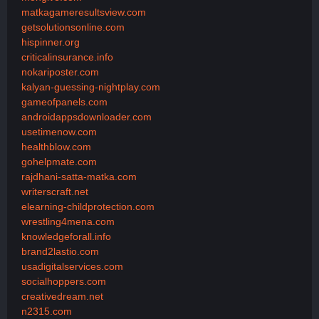
matkagameresultsview.com
getsolutionsonline.com
hispinner.org
criticalinsurance.info
nokariposter.com
kalyan-guessing-nightplay.com
gameofpanels.com
androidappsdownloader.com
usetimenow.com
healthblow.com
gohelpmate.com
rajdhani-satta-matka.com
writerscraft.net
elearning-childprotection.com
wrestling4mena.com
knowledgeforall.info
brand2lastio.com
usadigitalservices.com
socialhoppers.com
creativedream.net
n2315.com