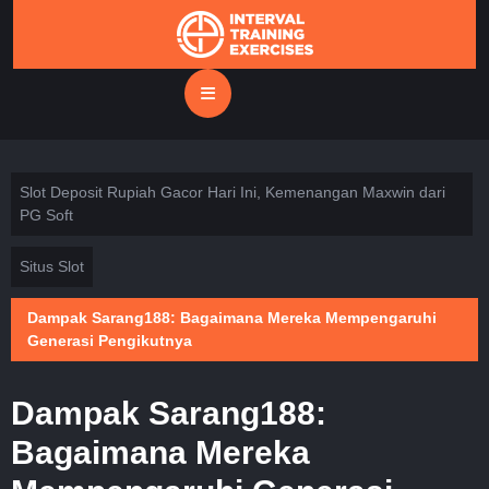
Skip
to
content
Open
Button
Slot Deposit Rupiah Gacor Hari Ini, Kemenangan Maxwin dari
PG Soft
Situs Slot
Dampak Sarang188: Bagaimana Mereka Mempengaruhi
Generasi Pengikutnya
Dampak Sarang188:
Bagaimana Mereka