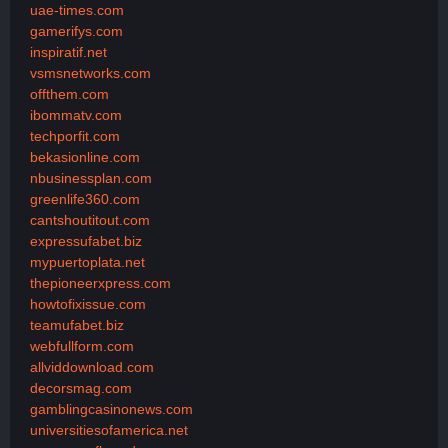
uae-times.com
gamerifys.com
inspiratif.net
vsmsnetworks.com
offthem.com
ibommatv.com
techporfit.com
bekasionline.com
nbusinessplan.com
greenlife360.com
cantshoutitout.com
expressufabet.biz
mypuertoplata.net
thepioneerxpress.com
howtofixissue.com
teamufabet.biz
webfullform.com
allviddownload.com
decorsmag.com
gamblingcasinonews.com
universitiesofamerica.net