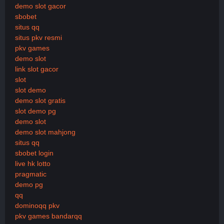
demo slot gacor
sbobet
situs qq
situs pkv resmi
pkv games
demo slot
link slot gacor
slot
slot demo
demo slot gratis
slot demo pg
demo slot
demo slot mahjong
situs qq
sbobet login
live hk lotto
pragmatic
demo pg
qq
dominoqq pkv
pkv games bandarqq