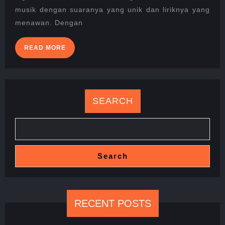
PERLU
musik dengan suaranya yang unik dan liriknya yang
ANDA
KETAHU
menawan. Dengan
READ
READ MORE
MORE
SEARCH
Search
RECENT POSTS