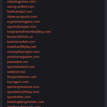
iclassicgames.com
saung-artikel.com
fasthokivip2.com
observersports.com
cryptominingplus.com
aquinoticiaspe.com
longhairedfrenchbulldog.com
lawyersforhire.co
businemarket.com
matahari88play.net
moneydescriptor.com
youthsmagazine.com
painaidee.net
sportsdarkest.com
webtoon.biz
thesportswires.com
hyungpro.com
sportingnewsnet.com
sportstime24day.com
sporteslive.com
theblingblingshields.com
pinkfrenchtipnails.com