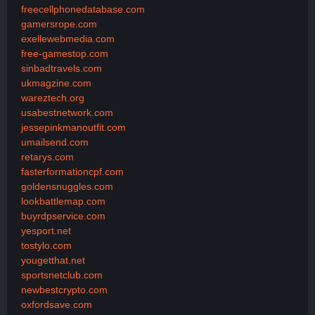
freecellphonedatabase.com
gamersrope.com
exellewebmedia.com
free-gamestop.com
sinbadtravels.com
ukmagzine.com
wareztech.org
usabestnetwork.com
jessepinkmanoutfit.com
umailsend.com
retarys.com
fasterformationcpf.com
goldensnuggles.com
lookbattlemap.com
buyrdpservice.com
yesport.net
tostylo.com
yougetthat.net
sportsnetclub.com
newbestcrypto.com
oxfordsave.com