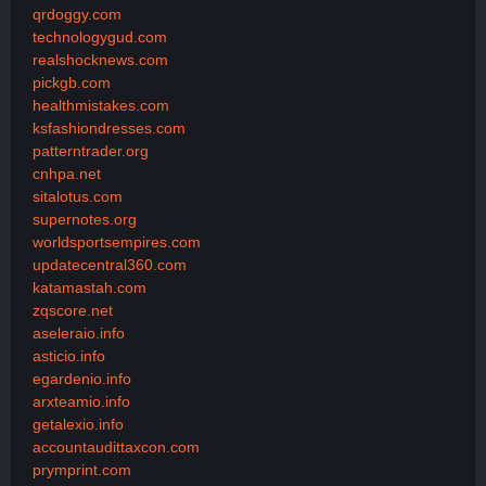
qrdoggy.com
technologygud.com
realshocknews.com
pickgb.com
healthmistakes.com
ksfashiondresses.com
patterntrader.org
cnhpa.net
sitalotus.com
supernotes.org
worldsportsempires.com
updatecentral360.com
katamastah.com
zqscore.net
aseleraio.info
asticio.info
egardenio.info
arxteamio.info
getalexio.info
accountaudittaxcon.com
prymprint.com