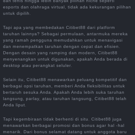
dan tenis hingga lebih banyak pilihan niche seperti
esports dan olahraga virtual, tidak ada kekurangan pilihan
untuk dipilih.
Tapi apa yang membedakan Citibet88 dari platform
taruhan lainnya? Sebagai permulaan, antarmuka mereka
yang ramah pengguna memudahkan untuk menavigasi
dan menempatkan taruhan dengan cepat dan efisien.
Dengan desain yang ramping dan modern, Citibet88
menyenangkan untuk digunakan, apakah Anda berada di
desktop atau perangkat seluler.
Selain itu, Citibet88 menawarkan peluang kompetitif dan
berbagai opsi taruhan, memberi Anda fleksibilitas untuk
bertaruh sesuka Anda. Apakah Anda lebih suka taruhan
langsung, parlay, atau taruhan langsung, Citibet88 telah
Anda liput.
Tapi kegembiraan tidak berhenti di situ. Citibet88 juga
menawarkan berbagai promosi dan bonus agar hal -hal
menarik. Dari bonus selamat datang untuk anggota baru