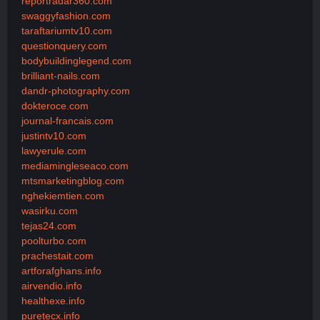
reportradar360.com
swaggyfashion.com
taraftariumtv10.com
questionquery.com
bodybuildinglegend.com
brilliant-nails.com
dandr-photography.com
dokteroce.com
journal-francais.com
justintv10.com
lawyerule.com
mediamingleseaco.com
mtsmarketingblog.com
nghekiemtien.com
wasirku.com
tejas24.com
poolturbo.com
prachestait.com
artforafghans.info
airvendio.info
healthexe.info
puretecx.info