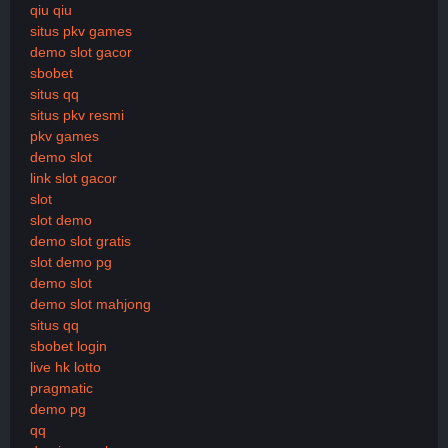
qiu qiu
situs pkv games
demo slot gacor
sbobet
situs qq
situs pkv resmi
pkv games
demo slot
link slot gacor
slot
slot demo
demo slot gratis
slot demo pg
demo slot
demo slot mahjong
situs qq
sbobet login
live hk lotto
pragmatic
demo pg
qq