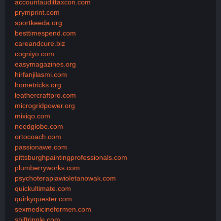
accountaudittaxcon.com
prymprint.com
sportkeeda.org
besttimespend.com
careandcure.biz
cogniyo.com
easymagazines.org
hirfanjilasmi.com
hometricks.org
leathercraftpro.com
microgridpower.org
mixiqo.com
needglobe.com
ortocoach.com
passionawe.com
pittsburghpaintingprofessionals.com
plumberryworks.com
psychoterapiawioletanowak.com
quickultimate.com
quirkyquester.com
sexmedicineformen.com
shiftripple.com