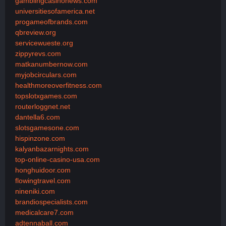
gamblingcasinonews.com
universitiesofamerica.net
progameofbrands.com
qbreview.org
servicewueste.org
zippyrevs.com
matkanumbernow.com
myjobcirculars.com
healthmoreoverfitness.com
topslotxgames.com
routerloggnet.net
dantella6.com
slotsgamesone.com
hispinzone.com
kalyanbazarnights.com
top-online-casino-usa.com
honghuidoor.com
flowingtravel.com
nineniki.com
brandiospecialists.com
medicalcare7.com
adtennaball.com