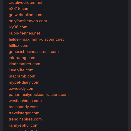
creativedream.net
n2315.com
getwebonline.com
onlyfansheaven.com
lky08.com
ralph-fiennes.net
fielder-maximum-discount.net
fitfllex.com
genesisbusinesscredit.com
inforuang.com
kindsmarket.com
luvelylife.com
macramb.com
mypet-diary.com
oxweekly.com
panamacitydeckcontractors.com
westfashions.com
toolshandy.com
travelstager.com
trendinspires.com
rannyephul.com