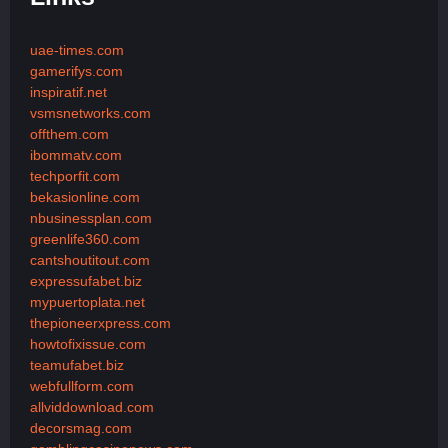
uae-times.com
gamerifys.com
inspiratif.net
vsmsnetworks.com
offthem.com
ibommatv.com
techporfit.com
bekasionline.com
nbusinessplan.com
greenlife360.com
cantshoutitout.com
expressufabet.biz
mypuertoplata.net
thepioneerxpress.com
howtofixissue.com
teamufabet.biz
webfullform.com
allviddownload.com
decorsmag.com