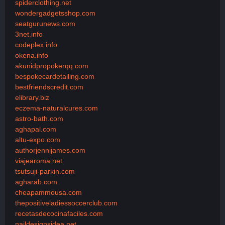
spiderclothing.net
wondergadgetsshop.com
seatgurunews.com
3net.info
codeplex.info
okena.info
akunidpropokerqq.com
bespokecardetailing.com
bestfriendscredit.com
elibrary.biz
eczema-naturalcures.com
astro-bath.com
aghapal.com
altu-expo.com
authorjennijames.com
viajearoma.net
tsutsuji-parkin.com
agharab.com
cheapammousa.com
thepositiveladiessoccerclub.com
recetasdecocinafaciles.com
naildesignsidea.net