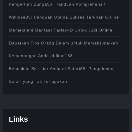
Pengertian Bunga99: Panduan Komprehensif
Winlose99: Panduan Utama Sukses Taruhan Online
Menjelajahi Manfaat Parlay4D Untuk Judi Online
Dapatkan Tips Orang Dalam untuk Memaksimalkan
Kemenangan Anda di Ikan138
Bebaskan Sisi Liar Anda di Safari88: Pengalaman
Safari yang Tak Terlupakan
Links