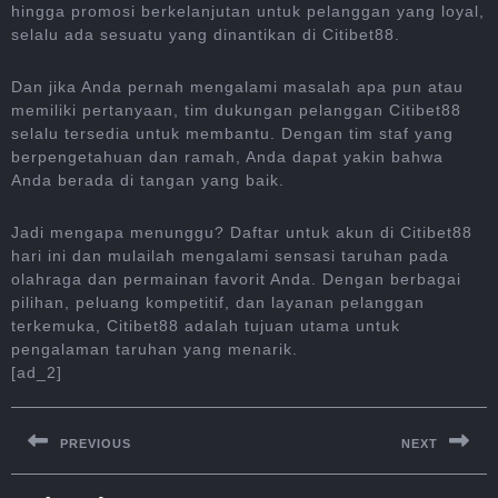
hingga promosi berkelanjutan untuk pelanggan yang loyal,
selalu ada sesuatu yang dinantikan di Citibet88.
Dan jika Anda pernah mengalami masalah apa pun atau
memiliki pertanyaan, tim dukungan pelanggan Citibet88
selalu tersedia untuk membantu. Dengan tim staf yang
berpengetahuan dan ramah, Anda dapat yakin bahwa
Anda berada di tangan yang baik.
Jadi mengapa menunggu? Daftar untuk akun di Citibet88
hari ini dan mulailah mengalami sensasi taruhan pada
olahraga dan permainan favorit Anda. Dengan berbagai
pilihan, peluang kompetitif, dan layanan pelanggan
terkemuka, Citibet88 adalah tujuan utama untuk
pengalaman taruhan yang menarik.
[ad_2]
Post
navigation
PREVIOUS
NEXT
Previous
Next