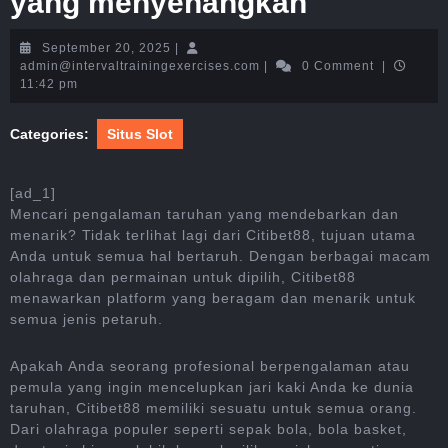
yang menyenangkan
September
September 20, 2025
|
20,
admin@intervaltrainingexerc
admin@intervaltrainingexercises.com
|
0 Comment
|
2025
11:42 pm
Categories:
Situs Slot
[ad_1]
Mencari pengalaman taruhan yang mendebarkan dan
menarik? Tidak terlihat lagi dari Citibet88, tujuan utama
Anda untuk semua hal bertaruh. Dengan berbagai macam
olahraga dan permainan untuk dipilih, Citibet88
menawarkan platform yang beragam dan menarik untuk
semua jenis petaruh.
Apakah Anda seorang profesional berpengalaman atau
pemula yang ingin mencelupkan jari kaki Anda ke dunia
taruhan, Citibet88 memiliki sesuatu untuk semua orang.
Dari olahraga populer seperti sepak bola, bola basket,