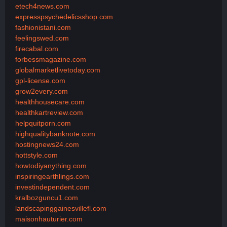
etech4news.com
expresspsychedelicsshop.com
fashionistani.com
feelingswed.com
firecabal.com
forbessmagazine.com
globalmarketlivetoday.com
gpl-license.com
grow2every.com
healthhousecare.com
healthkartreview.com
helpquitporn.com
highqualitybanknote.com
hostingnews24.com
hottstyle.com
howtodiyanything.com
inspiringearthlings.com
investindependent.com
kralbozguncu1.com
landscapinggainesvillefl.com
maisonhauturier.com