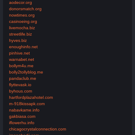
aodecor.org
donorsmatch.org
nowtimes.org
casinoeing.org
livemocha.biz
streetlife.biz
hyves.biz
enoughinfo.net
pinhive.net
warnabet.net
bollym4u.me
bolly2tollyblog.me
pandaclub.me
flyttevask.io
byhous.com
hartfordplazahotel.com
m-918kissapk.com
nabavkame.info
gakbiasa.com
iflowerhu.info
chicagocrystalconnection.com