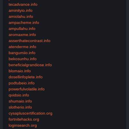
tecadvance.info
aminityio.info
amiolahu.info
ampacheme.info
ampullahu.info
aromaxme.info
asserthatecontrast.info
atenderme.info
bangumiio.info
bekosunhu.info
beneficialgrandiose.info
blomaio.info
dosellinfoplete.info
podtubeio.info
powerfulvolatile.info
qvidsio.info
shumaio.info
slotherio.info
cysapluscertification.org
fortnitehacks.org
loginsearch.org