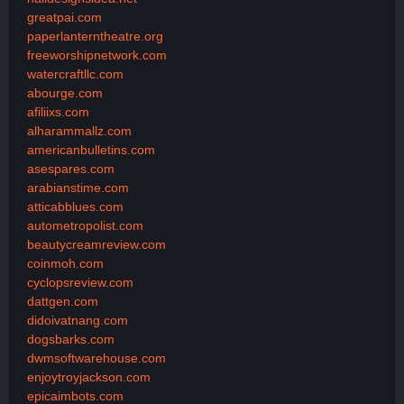
greatpai.com
paperlanterntheatre.org
freeworshipnetwork.com
watercraftllc.com
abourge.com
afiliixs.com
alharammallz.com
americanbulletins.com
asespares.com
arabianstime.com
atticabblues.com
autometropolist.com
beautycreamreview.com
coinmoh.com
cyclopsreview.com
dattgen.com
didoivatnang.com
dogsbarks.com
dwmsoftwarehouse.com
enjoytroyjackson.com
epicaimbots.com