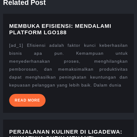
Related Post
post:
post:
MEMBUKA EFISIENSI: MENDALAMI
MEMBUKA
PLATFORM LGO188
EFISIENSI:
MENDALAMI
[ad_1] Efisiensi adalah faktor kunci keberhasilan
PLATFORM
bisnis apa pun. Kemampuan untuk
LGO188
menyederhanakan proses, menghilangkan
pemborosan, dan memaksimalkan produktivitas
dapat menghasilkan peningkatan keuntungan dan
kepuasan pelanggan yang lebih baik. Dalam dunia
READ
READ MORE
MORE
PERJALANAN KULINER DI LIGADEWA: