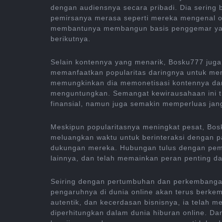
dengan audiensnya secara pribadi. Dia sering 
pemirsanya merasa seperti mereka mengenal ora
membantunya membangun basis penggemar yan
berikutnya.
Selain kontennya yang menarik, Bosku777 juga 
memanfaatkan popularitas daringnya untuk me
memungkinkan dia memonetisasi kontennya da
menguntungkan. Semangat kewirausahaan ini 
finansial, namun juga semakin memperluas jan
Meskipun popularitasnya meningkat pesat, Bosk
meluangkan waktu untuk berinteraksi dengan
dukungan mereka. Hubungan tulus dengan pem
lainnya, dan telah memainkan peran penting d
Seiring dengan pertumbuhan dan perkembangan 
pengaruhnya di dunia online akan terus berke
autentik, dan kecerdasan bisnisnya, ia telah 
diperhitungkan dalam dunia hiburan online. D