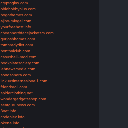
cryptoglax.com
ohiohobbyplus.com
bogothemes.com
ajino-mingei.com
yourfreehost.info
cheapnorthfacejacketsm.com
gurjoshhomes.com
tombradydiet.com
bonthaiclub.com
casusbelli-mod.com
bookplatesociety.com
lebnewsmedia.com
sonosonora.com
linkuusinternasional1.com
friendsroll.com
spiderclothing.net
wondergadgetsshop.com
seatgurunews.com
3net.info
codeplex.info
okena.info