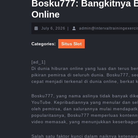
Bosku777: Bangkitnya Bi
Online
July
July 6, 2026
|
admin@intervaltrainingexerc
6,
2026
Categories:
Situs Slot
[ad_1]
Di dunia hiburan online yang luas dan terus b
pikiran pemirsa di seluruh dunia. Bosku777, se
cepat menjadi terkenal di dunia online, berkat
Bosku777, yang nama aslinya tidak banyak dik
YouTube. Kepribadiannya yang menular dan s
oleh pemirsa, dan salurannya mulai mendapatka
popularitasnya, Bosku777 memperluas kontenn
video memasak, yang menunjukkan keserbagun
Salah satu faktor kunci dalam naiknya keten