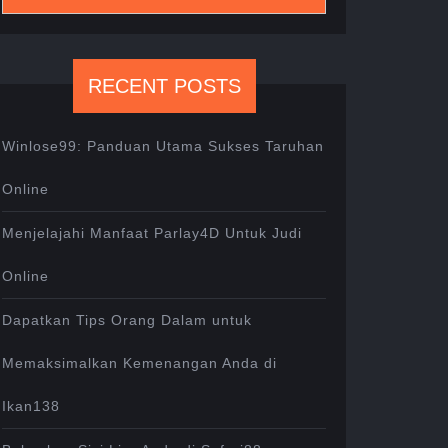
RECENT POSTS
Winlose99: Panduan Utama Sukses Taruhan
Online
Menjelajahi Manfaat Parlay4D Untuk Judi
Online
Dapatkan Tips Orang Dalam untuk
Memaksimalkan Kemenangan Anda di
Ikan138