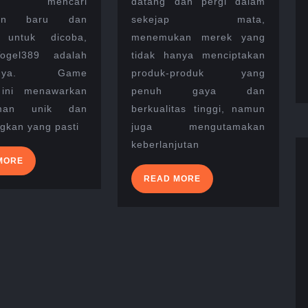
ng mencari
datang dan pergi dalam
PANDUAN
PRAKTIK
nan baru dan
sekejap mata,
KOMPREHENSIF
BERKELANJUTA
DAN
 untuk dicoba,
menemukan merek yang
ETIS
ogel389 adalah
tidak hanya menciptakan
annya. Game
produk-produk yang
 ini menawarkan
penuh gaya dan
aman unik dan
berkualitas tinggi, namun
kan yang pasti
juga mengutamakan
keberlanjutan
READ
MORE
MORE
READ
READ MORE
MORE