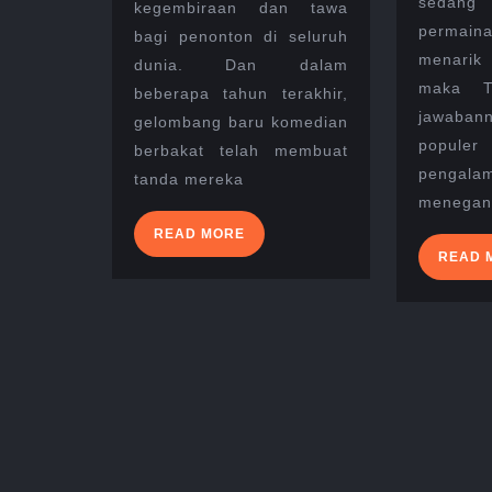
seda
kegembiraan dan tawa
MENGAMBIL
permai
PANGGUNG
bagi penonton di seluruh
menarik
dunia. Dan dalam
maka T
beberapa tahun terakhir,
jawab
gelombang baru komedian
populer
berbakat telah membuat
pengal
tanda mereka
menegang
READ
READ MORE
MORE
READ 