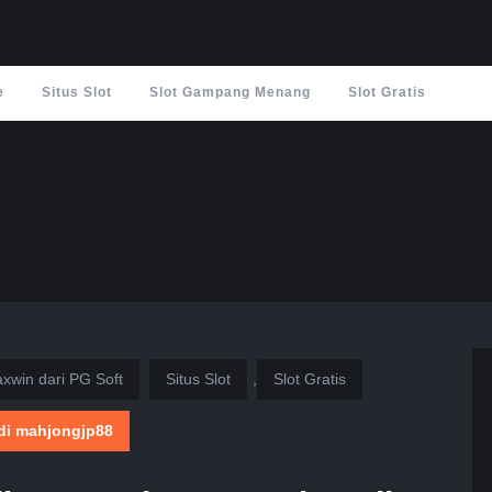
e
Situs Slot
Slot Gampang Menang
Slot Gratis
xwin dari PG Soft
Situs Slot
,
Slot Gratis
di mahjongjp88