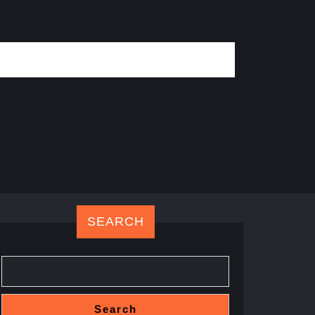
SEARCH
Search