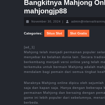
Bangkitnya Mahjong Onl
mahjongjp88
November
November 30, 2024
|
admin@intervaltrainin
30,
2024
Categories:
Situs Slot
Slot Gratis
[ad_1]
Mahjong telah menjadi permainan populer sela
menyebar ke belahan dunia lain. Secara tradisi
berkembang menjadi versi online yang telah m
terkemuka untuk bermain Mahjong adalah mah
mendalam bagi pemain dari semua tingkat keah
Maraknya Mahjong online dipicu oleh sejumlah
saja dan kapan saja. Hanya dengan beberapa 
permainan Mahjong dan bersaing dengan pemain 
game ini lebih populer dari sebelumnya, menar
berbeda.