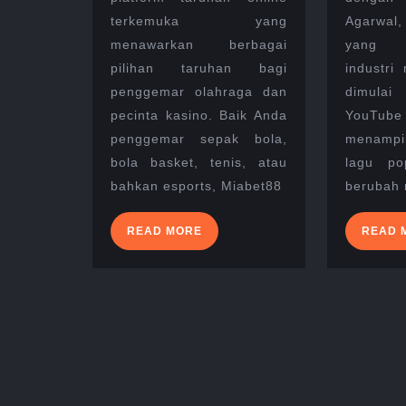
YANG
terkemuka yang
Agarwa
MENARIK
menawarkan berbagai
yang m
DENGAN
MIABET88
pilihan taruhan bagi
industri
penggemar olahraga dan
dimulai
pecinta kasino. Baik Anda
YouTube
penggemar sepak bola,
menampi
bola basket, tenis, atau
lagu po
bahkan esports, Miabet88
berubah 
READ
READ MORE
READ 
MORE