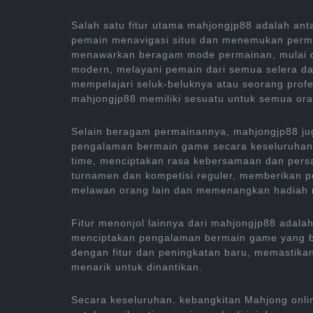
Salah satu fitur utama mahjongjp88 adalah 
pemain menavigasi situs dan menemukan permai
menawarkan beragam mode permainan, mulai dar
modern, melayani pemain dari semua selera da
mempelajari seluk-beluknya atau seorang prof
mahjongjp88 memiliki sesuatu untuk semua ora
Selain beragam permainannya, mahjongjp88 ju
pengalaman bermain game secara keseluruhan.
time, menciptakan rasa kebersamaan dan persa
turnamen dan kompetisi reguler, memberikan 
melawan orang lain dan memenangkan hadiah 
Fitur menonjol lainnya dari mahjongjp88 adalah 
menciptakan pengalaman bermain game yang ben
dengan fitur dan peningkatan baru, memastika
menarik untuk dinantikan.
Secara keseluruhan, kebangkitan Mahjong onl