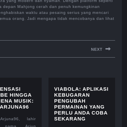
ara yang modern dan nyaman. Dengan platform seperti
a depan Mahjong cerah dan penuh kemungkinan
enghabiskan waktu atau pesaing serius yang mencari
semua orang. Jadi mengapa tidak mencobanya dan lihat
NEXT
Next
post:
SENSASI
VIABOLA: APLIKASI
BE HINGGA
KEBUGARAN
ENA MUSIK:
PENGUBAH
DARI
 ARJUNA96
PERMAINAN YANG
SENSASI
PERLU ANDA COBA
YOUTUBE
VIABOLA:
SEKARANG
Arjuna96, lahir
HINGGA
APLIKASI
n nama Arjun