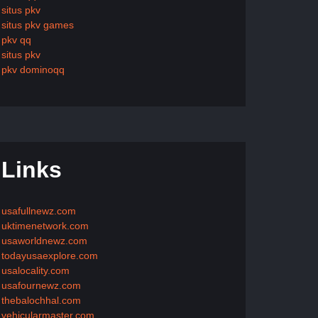
situs pkv
situs pkv games
pkv qq
situs pkv
pkv dominoqq
Links
usafullnewz.com
uktimenetwork.com
usaworldnewz.com
todayusaexplore.com
usalocality.com
usafournewz.com
thebalochhal.com
vehicularmaster.com