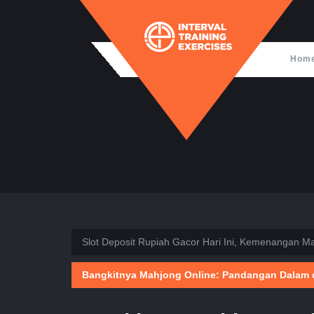
Skip
to
content
Hom
Slot Deposit Rupiah Gacor Hari Ini, Kemenangan Ma
Bangkitnya Mahjong Online: Pandangan Dalam 