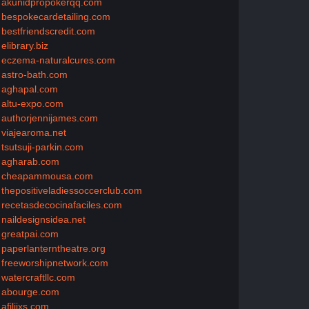
akunidpropokerqq.com
bespokecardetailing.com
bestfriendscredit.com
elibrary.biz
eczema-naturalcures.com
astro-bath.com
aghapal.com
altu-expo.com
authorjennijames.com
viajearoma.net
tsutsuji-parkin.com
agharab.com
cheapammousa.com
thepositiveladiessoccerclub.com
recetasdecocinafaciles.com
naildesignsidea.net
greatpai.com
paperlanterntheatre.org
freeworshipnetwork.com
watercraftllc.com
abourge.com
afiliixs.com