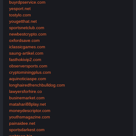
buyrdpservice.com
yesport.net
tostylo.com
yougetthat.net
sportsnetclub.com
newbestcrypto.com
oxfordsave.com
iclassicgames.com
saung-artikel.com
fasthokivip2.com
observersports.com
cryptominingplus.com
aquinoticiaspe.com
longhairedfrenchbulldog.com
lawyersforhire.co
businemarket.com
matahari88play.net
moneydescriptor.com
youthsmagazine.com
painaidee.net
sportsdarkest.com
webtoon.biz