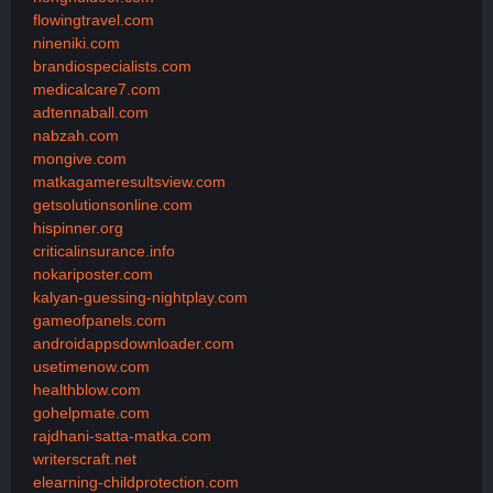
flowingtravel.com
nineniki.com
brandiospecialists.com
medicalcare7.com
adtennaball.com
nabzah.com
mongive.com
matkagameresultsview.com
getsolutionsonline.com
hispinner.org
criticalinsurance.info
nokariposter.com
kalyan-guessing-nightplay.com
gameofpanels.com
androidappsdownloader.com
usetimenow.com
healthblow.com
gohelpmate.com
rajdhani-satta-matka.com
writerscraft.net
elearning-childprotection.com