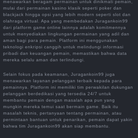
menawarkan beragam permainan untuk dinikmati pemain,
mulai dari permainan kasino klasik seperti poker dan
blackjack hingga opsi yang lebih modern seperti slot dan
olahraga virtual. Apa yang membedakan Juragankoin99
dari platform game online lainnya adalah komitmennya
untuk menyediakan lingkungan permainan yang adil dan
aman bagi para pemain. Platform ini menggunakan
teknologi enkripsi canggih untuk melindungi informasi
pribadi dan keuangan pemain, memastikan bahwa data
mereka selalu aman dan terlindungi.
Selain fokus pada keamanan, Juragankoin99 juga
menawarkan layanan pelanggan terbaik kepada para
pemainnya. Platform ini memiliki tim perwakilan dukungan
pelanggan berdedikasi yang tersedia 24/7 untuk
membantu pemain dengan masalah apa pun yang
mungkin mereka temui saat bermain game. Baik itu
masalah teknis, pertanyaan tentang permainan, atau
permintaan bantuan untuk penarikan, pemain dapat yakin
bahwa tim Juragankoin99 akan siap membantu.