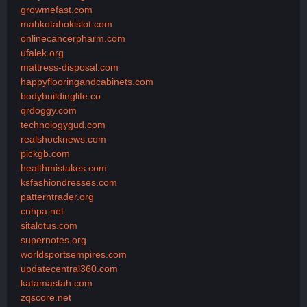
growmefast.com
mahkotahokislot.com
onlinecancerpharm.com
ufalek.org
mattress-disposal.com
happyflooringandcabinets.com
bodybuildinglife.co
qrdoggy.com
technologygud.com
realshocknews.com
pickgb.com
healthmistakes.com
ksfashiondresses.com
patterntrader.org
cnhpa.net
sitalotus.com
supernotes.org
worldsportsempires.com
updatecentral360.com
katamastah.com
zqscore.net