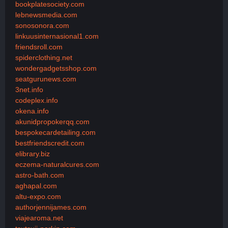
bookplatesociety.com
lebnewsmedia.com
sonosonora.com
linkuusinternasional1.com
friendsroll.com
spiderclothing.net
wondergadgetsshop.com
seatgurunews.com
3net.info
codeplex.info
okena.info
akunidpropokerqq.com
bespokecardetailing.com
bestfriendscredit.com
elibrary.biz
eczema-naturalcures.com
astro-bath.com
aghapal.com
altu-expo.com
authorjennijames.com
viajearoma.net