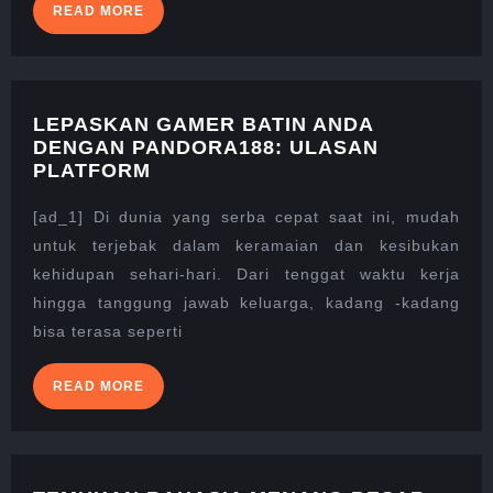
READ
READ MORE
MORE
LEPASKAN GAMER BATIN ANDA
DENGAN PANDORA188: ULASAN
LEPASKAN
PLATFORM
GAMER
BATIN
[ad_1] Di dunia yang serba cepat saat ini, mudah
ANDA
untuk terjebak dalam keramaian dan kesibukan
DENGAN
kehidupan sehari-hari. Dari tenggat waktu kerja
PANDORA188:
hingga tanggung jawab keluarga, kadang -kadang
ULASAN
PLATFORM
bisa terasa seperti
READ
READ MORE
MORE