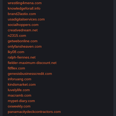
wrestling4mena.com
knowledgeforall.info
brand2lastio.com
usadigitalservices.com
socialhoppers.com
creativedream.net
n2315.com
getwebonline.com
onlyfansheaven.com
lky08.com
ralph-fiennes.net
fielder-maximum-discount.net
fitfllex.com
genesisbusinesscredit.com
inforuang.com
kindsmarket.com
luvelylife.com
macramb.com
mypet-diary.com
oxweekly.com
panamacitydeckcontractors.com