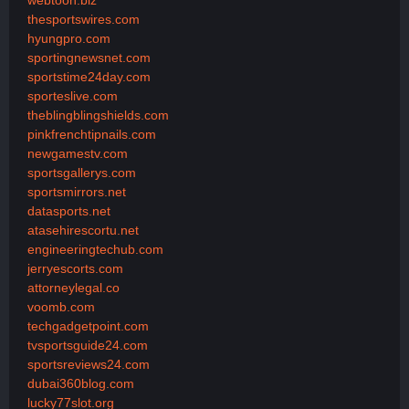
thesportswires.com
hyungpro.com
sportingnewsnet.com
sportstime24day.com
sporteslive.com
theblingblingshields.com
pinkfrenchtipnails.com
newgamestv.com
sportsgallerys.com
sportsmirrors.net
datasports.net
atasehirescortu.net
engineeringtechub.com
jerryescorts.com
attorneylegal.co
voomb.com
techgadgetpoint.com
tvsportsguide24.com
sportsreviews24.com
dubai360blog.com
lucky77slot.org