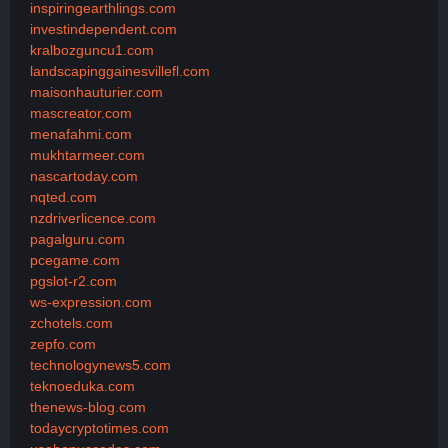
inspiringearthlings.com
investindependent.com
kralbozguncu1.com
landscapinggainesvillefl.com
maisonhauturier.com
mascreator.com
menafahmi.com
mukhtarmeer.com
nascartoday.com
nqted.com
nzdriverlicence.com
pagalguru.com
pcegame.com
pgslot-r2.com
ws-expression.com
zchotels.com
zepfo.com
technologynews5.com
teknoeduka.com
thenews-blog.com
todaycryptotimes.com