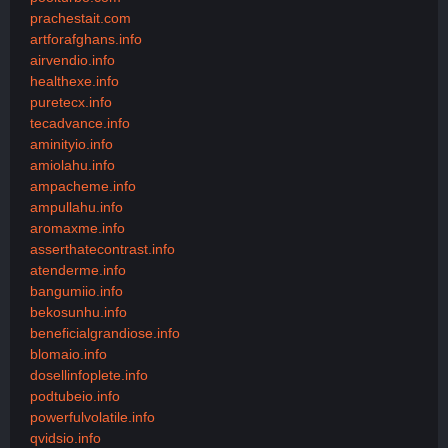
prachestait.com
artforafghans.info
airvendio.info
healthexe.info
puretecx.info
tecadvance.info
aminityio.info
amiolahu.info
ampacheme.info
ampullahu.info
aromaxme.info
asserthatecontrast.info
atenderme.info
bangumiio.info
bekosunhu.info
beneficialgrandiose.info
blomaio.info
dosellinfoplete.info
podtubeio.info
powerfulvolatile.info
qvidsio.info