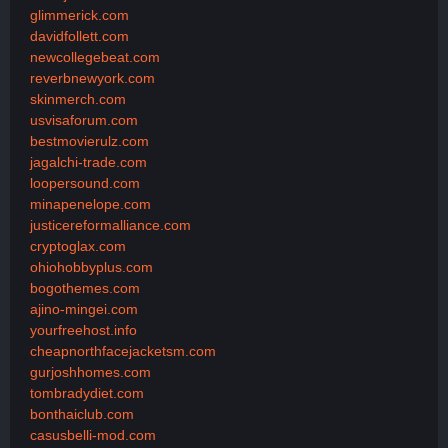
glimmerick.com
davidfollett.com
newcollegebeat.com
reverbnewyork.com
skinmerch.com
usvisaforum.com
bestmovierulz.com
jagalchi-trade.com
loopersound.com
minapenelope.com
justicereformalliance.com
cryptoglax.com
ohiohobbyplus.com
bogothemes.com
ajino-mingei.com
yourfreehost.info
cheapnorthfacejacketsm.com
gurjoshhomes.com
tombradydiet.com
bonthaiclub.com
casusbelli-mod.com