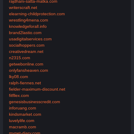
rajdhani-satta-matka.com
writerscraft.net
elearning-childprotection.com
wrestling4mena.com
knowledgeforall.info
brand2lastio.com
usadigitalservices.com
socialhoppers.com
creativedream.net
n2315.com
getwebonline.com
onlyfansheaven.com
lky08.com
ralph-fiennes.net
fielder-maximum-discount.net
fitfllex.com
genesisbusinesscredit.com
inforuang.com
kindsmarket.com
luvelylife.com
macramb.com
mypet-diary.com