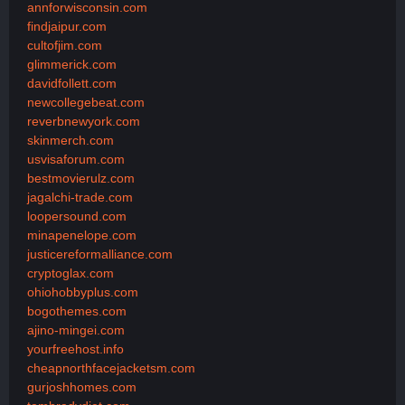
annforwisconsin.com
findjaipur.com
cultofjim.com
glimmerick.com
davidfollett.com
newcollegebeat.com
reverbnewyork.com
skinmerch.com
usvisaforum.com
bestmovierulz.com
jagalchi-trade.com
loopersound.com
minapenelope.com
justicereformalliance.com
cryptoglax.com
ohiohobbyplus.com
bogothemes.com
ajino-mingei.com
yourfreehost.info
cheapnorthfacejacketsm.com
gurjoshhomes.com