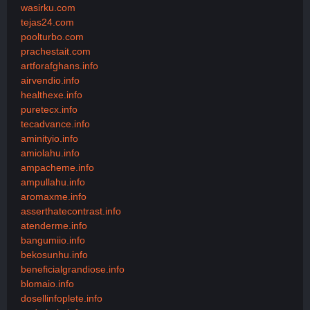
wasirku.com
tejas24.com
poolturbo.com
prachestait.com
artforafghans.info
airvendio.info
healthexe.info
puretecx.info
tecadvance.info
aminityio.info
amiolahu.info
ampacheme.info
ampullahu.info
aromaxme.info
asserthatecontrast.info
atenderme.info
bangumiio.info
bekosunhu.info
beneficialgrandiose.info
blomaio.info
dosellinfoplete.info