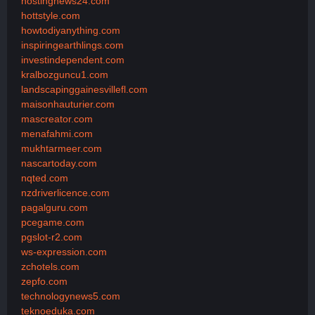
hostingnews24.com
hottstyle.com
howtodiyanything.com
inspiringearthlings.com
investindependent.com
kralbozguncu1.com
landscapinggainesvillefl.com
maisonhauturier.com
mascreator.com
menafahmi.com
mukhtarmeer.com
nascartoday.com
nqted.com
nzdriverlicence.com
pagalguru.com
pcegame.com
pgslot-r2.com
ws-expression.com
zchotels.com
zepfo.com
technologynews5.com
teknoeduka.com