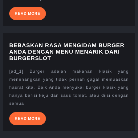
READ
READ MORE
MORE
BEBASKAN RASA MENGIDAM BURGER
ANDA DENGAN MENU MENARIK DARI
BEBASKAN
BURGERSLOT
RASA
MENGIDAM
[ad_1] Burger adalah makanan klasik yang
BURGER
menenangkan yang tidak pernah gagal memuaskan
ANDA
hasrat kita. Baik Anda menyukai burger klasik yang
DENGAN
hanya berisi keju dan saus tomat, atau diisi dengan
MENU
MENARIK
semua
DARI
BURGERSLOT
READ
READ MORE
MORE