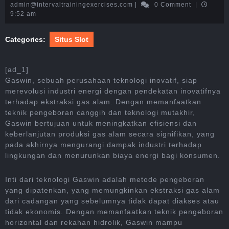
26,
admin@intervaltrainingexerc
admin@intervaltrainingexercises.com
|
0 Comment
|
2025
9:52 am
Categories:
Situs Slot
[ad_1]
Gaswin, sebuah perusahaan teknologi inovatif, siap
merevolusi industri energi dengan pendekatan inovatifnya
terhadap ekstraksi gas alam. Dengan memanfaatkan
teknik pengeboran canggih dan teknologi mutakhir,
Gaswin bertujuan untuk meningkatkan efisiensi dan
keberlanjutan produksi gas alam secara signifikan, yang
pada akhirnya mengurangi dampak industri terhadap
lingkungan dan menurunkan biaya energi bagi konsumen.
Inti dari teknologi Gaswin adalah metode pengeboran
yang dipatenkan, yang memungkinkan ekstraksi gas alam
dari cadangan yang sebelumnya tidak dapat diakses atau
tidak ekonomis. Dengan memanfaatkan teknik pengeboran
horizontal dan rekahan hidrolik, Gaswin mampu