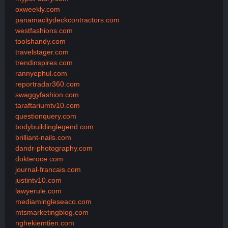
oxweekly.com
panamacitydeckcontractors.com
westfashions.com
toolshandy.com
travelstager.com
trendinspires.com
rannyephul.com
reportradar360.com
swaggyfashion.com
taraftariumtv10.com
questionquery.com
bodybuildinglegend.com
brilliant-nails.com
dandr-photography.com
dokteroce.com
journal-francais.com
justintv10.com
lawyerule.com
mediamingleseaco.com
mtsmarketingblog.com
nghekiemtien.com