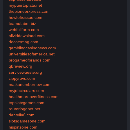
mypuertoplata.net
thepioneerxpress.com
howtofixissue.com
teamufabet.biz
webfullform.com
allviddownload.com
decorsmag.com
gamblingcasinonews.com
universitiesofamerica.net
progameofbrands.com
qbreview.org
servicewueste.org
zippyrevs.com
matkanumbernow.com
myjobcirculars.com
healthmoreoverfitness.com
topslotxgames.com
routerloggnet.net
dantella6.com
slotsgamesone.com
hispinzone.com